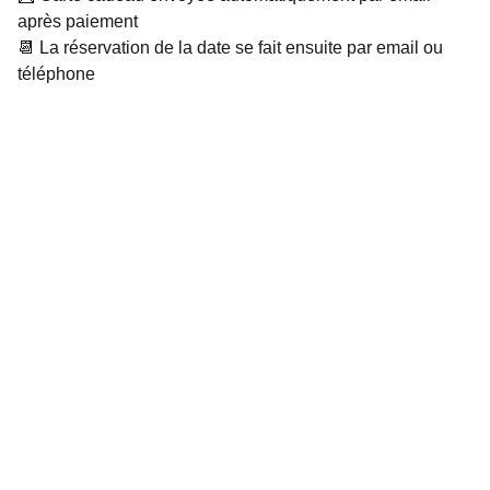
après paiement
📆 La réservation de la date se fait ensuite par email ou
téléphone
Studio M Dijon
Découvrez notre atelier de céramique en ligne
Conditions Générales de Vente
Politique de confidentialité
Mentions légales